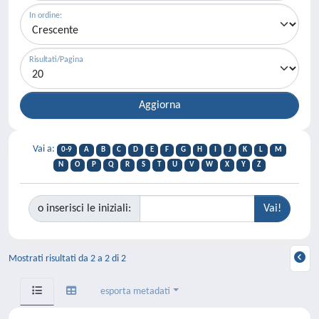
In ordine:
Risultati/Pagina
Vai a:
0-9
A
B
C
D
E
F
G
H
I
J
K
L
M
N
O
P
Q
R
S
T
U
V
W
X
Y
Z
o inserisci le iniziali:
Mostrati risultati da 2 a 2 di 2
esporta metadati