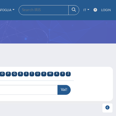
SFOGLIA
IT
LOGIN
O
P
Q
R
S
T
U
V
W
X
Y
Z