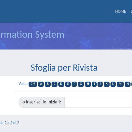
HOME
formation System
Sfoglia per Rivista
Vai a:
0-9
A
B
C
D
E
F
G
H
I
J
K
L
M
N
o inserisci le iniziali:
da 2 a 2 di 2