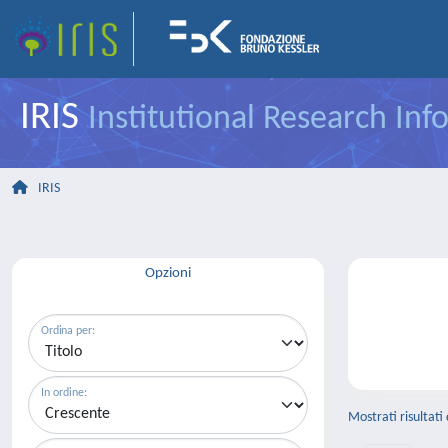
IRIS
Institutional Research In
IRIS
Opzioni
Ordina per:
In ordine:
Mostrati risultati 