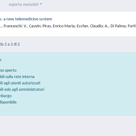
esporta metadati
s: a new telemedicine system
, Franceschi; V., Cauvin; Piras, Enrico Maria; Eccher, Claudio; A., Di Palma; Fort
da 2 a 2 di 2
e
sso aperto
bili sulla rete interna
ili agli utenti autorizzati
bili solo agli amministratori
embargo
disponibile