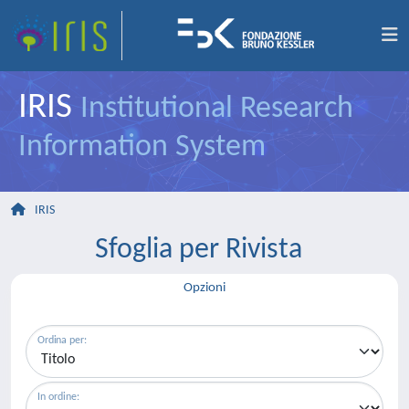
IRIS
Institutional Research
Information System
IRIS
Sfoglia per Rivista
Opzioni
Ordina per:
In ordine: