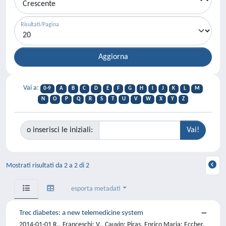
Risultati/Pagina
Vai a:
0-9
A
B
C
D
E
F
G
H
I
J
K
L
M
N
O
P
Q
R
S
T
U
V
W
X
Y
Z
o inserisci le iniziali:
Mostrati risultati da 2 a 2 di 2
esporta metadati
Trec diabetes: a new telemedicine system
2014-01-01 R., Franceschi; V., Cauvin; Piras, Enrico Maria; Eccher,