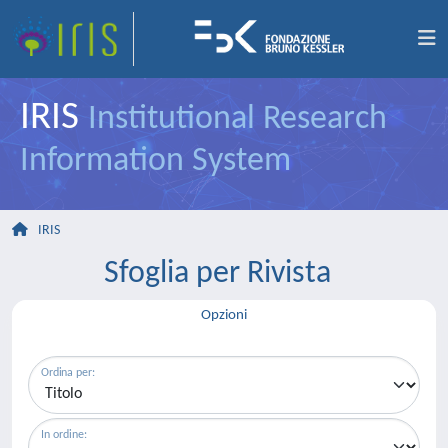
IRIS
Institutional Research
Information System
IRIS
Sfoglia per Rivista
Opzioni
Ordina per:
In ordine: