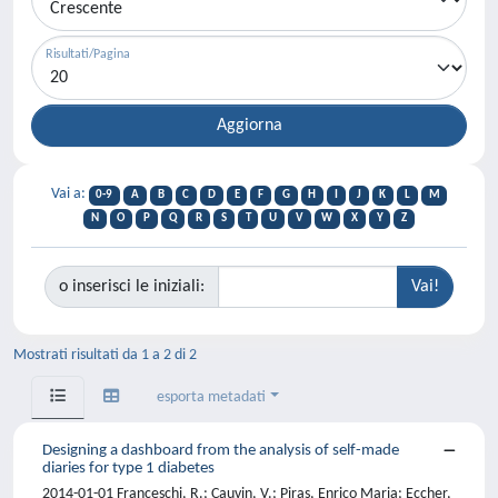
Risultati/Pagina
Vai a:
0-9
A
B
C
D
E
F
G
H
I
J
K
L
M
N
O
P
Q
R
S
T
U
V
W
X
Y
Z
o inserisci le iniziali:
Mostrati risultati da 1 a 2 di 2
esporta metadati
Designing a dashboard from the analysis of self-made
diaries for type 1 diabetes
2014-01-01 Franceschi, R.; Cauvin, V.; Piras, Enrico Maria; Eccher,