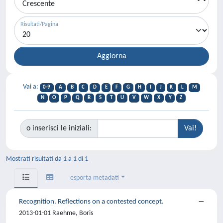
Risultati/Pagina
Vai a:
0-9
A
B
C
D
E
F
G
H
I
J
K
L
M
N
O
P
Q
R
S
T
U
V
W
X
Y
Z
o inserisci le iniziali:
Mostrati risultati da 1 a 1 di 1
esporta metadati
Recognition. Reflections on a contested concept.
2013-01-01 Raehme, Boris