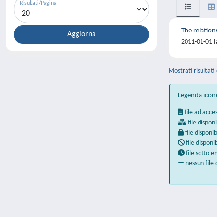
Risultati/Pagina
The relation
2011-01-01 Ia
Mostrati risultati 
Legenda icon
file ad acce
file disponi
file disponib
file disponi
file sotto 
nessun file 