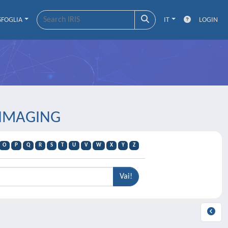
SFOGLIA
IT
LOGIN
 IMAGING
O
P
Q
R
S
T
U
V
W
X
Y
Z