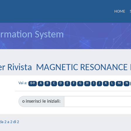
HOME
formation System
 per Rivista MAGNETIC RESONANCE
Vai a:
0-9
A
B
C
D
E
F
G
H
I
J
K
L
M
N
o inserisci le iniziali:
da 2 a 2 di 2