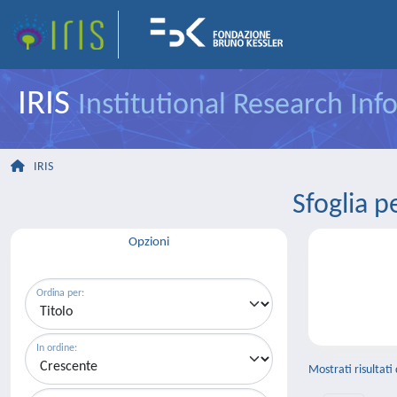
IRIS
Institutional Research In
IRIS
Sfoglia
Opzioni
Ordina per:
In ordine:
Mostrati risultati 