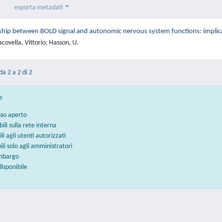
esporta metadati
ship between BOLD signal and autonomic nervous system functions: implicat
covella, Vittorio; Hasson, U.
da 2 a 2 di 2
e
sso aperto
bili sulla rete interna
ili agli utenti autorizzati
bili solo agli amministratori
embargo
disponibile