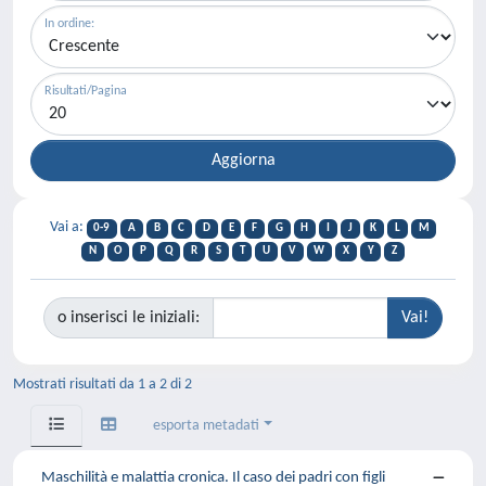
In ordine:
Risultati/Pagina
Vai a:
0-9
A
B
C
D
E
F
G
H
I
J
K
L
M
N
O
P
Q
R
S
T
U
V
W
X
Y
Z
o inserisci le iniziali:
Mostrati risultati da 1 a 2 di 2
esporta metadati
Maschilità e malattia cronica. Il caso dei padri con figli