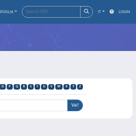
SFOGLIA
IT
LOGIN
O
P
Q
R
S
T
U
V
W
X
Y
Z