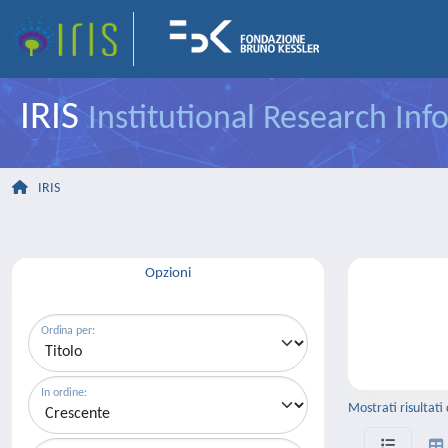
IRIS
Institutional Research In
IRIS
Opzioni
Ordina per:
In ordine:
Mostrati risultati 