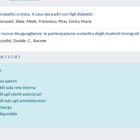
malattia cronica. Il caso dei padri con figli diabetici
rnasini, Silvia; Miele, Francesco; Piras, Enrico Maria
e nuove disuguaglianze: la partecipazione scolastica degli studenti immigrati n
zolini, Davide; C., Barone
da 1 a 2 di 2
e
sso aperto
bili sulla rete interna
ili agli utenti autorizzati
bili solo agli amministratori
embargo
disponibile