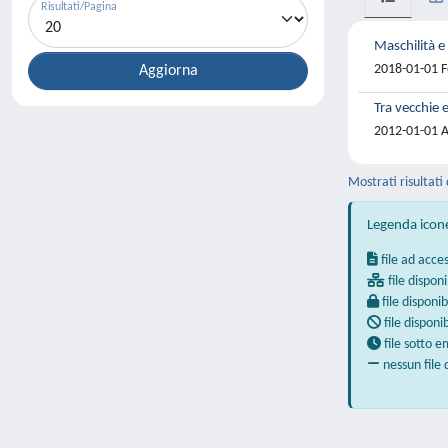
Risultati/Pagina
Maschilità e 
2018-01-01 Fo
Tra vecchie 
2012-01-01 Az
Mostrati risultati 
Legenda icon
file ad acce
file disponi
file disponib
file disponi
file sotto 
nessun file 