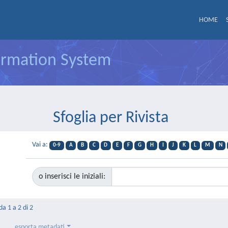
HOME
formation System
Sfoglia per Rivista
Vai a:
0-9
A
B
C
D
E
F
G
H
I
J
K
L
M
N
o inserisci le iniziali:
da 1 a 2 di 2
esporta metadati