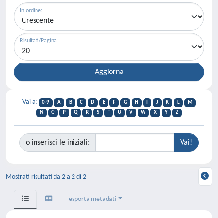
In ordine:
Risultati/Pagina
Vai a:
0-9
A
B
C
D
E
F
G
H
I
J
K
L
M
N
O
P
Q
R
S
T
U
V
W
X
Y
Z
o inserisci le iniziali:
Mostrati risultati da 2 a 2 di 2
esporta metadati