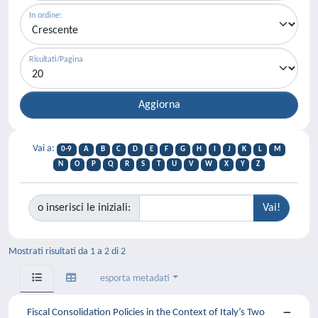
In ordine:
Risultati/Pagina
Vai a:
0-9
A
B
C
D
E
F
G
H
I
J
K
L
M
N
O
P
Q
R
S
T
U
V
W
X
Y
Z
o inserisci le iniziali:
Mostrati risultati da 1 a 2 di 2
esporta metadati
Fiscal Consolidation Policies in the Context of Italy’s Two