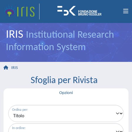
IRIS
Institutional Research
Information System
IRIS
Sfoglia per Rivista
Opzioni
Ordina per:
In ordine: