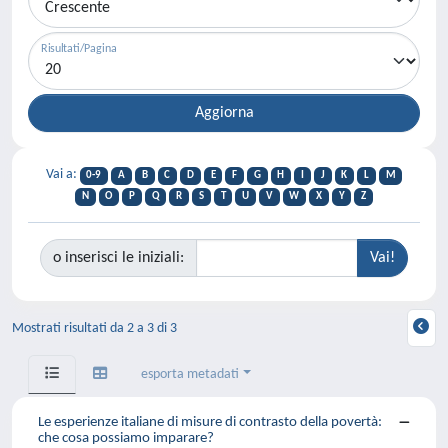
Risultati/Pagina
Vai a:
0-9
A
B
C
D
E
F
G
H
I
J
K
L
M
N
O
P
Q
R
S
T
U
V
W
X
Y
Z
o inserisci le iniziali:
Mostrati risultati da 2 a 3 di 3
esporta metadati
Le esperienze italiane di misure di contrasto della povertà:
che cosa possiamo imparare?