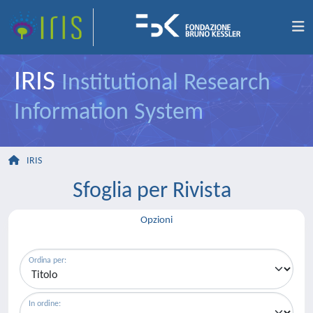
IRIS
Institutional Research
Information System
IRIS
Sfoglia per Rivista
Opzioni
Ordina per:
In ordine: