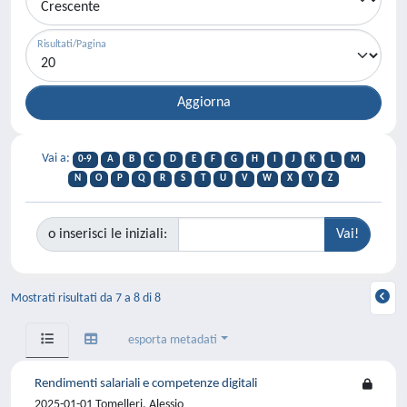
Risultati/Pagina
Vai a:
0-9
A
B
C
D
E
F
G
H
I
J
K
L
M
N
O
P
Q
R
S
T
U
V
W
X
Y
Z
o inserisci le iniziali:
Mostrati risultati da 7 a 8 di 8
esporta metadati
Rendimenti salariali e competenze digitali
2025-01-01 Tomelleri, Alessio