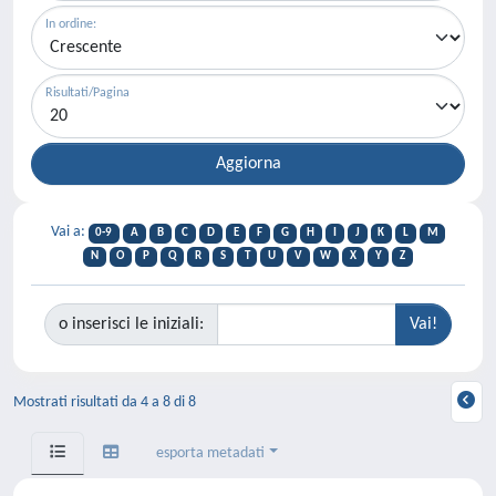
In ordine:
Risultati/Pagina
Vai a:
0-9
A
B
C
D
E
F
G
H
I
J
K
L
M
N
O
P
Q
R
S
T
U
V
W
X
Y
Z
o inserisci le iniziali:
Mostrati risultati da 4 a 8 di 8
esporta metadati