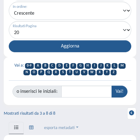
In ordine:
Risultati/Pagina
Vai a:
0-9
A
B
C
D
E
F
G
H
I
J
K
L
M
N
O
P
Q
R
S
T
U
V
W
X
Y
Z
o inserisci le iniziali:
Mostrati risultati da 3 a 8 di 8
esporta metadati