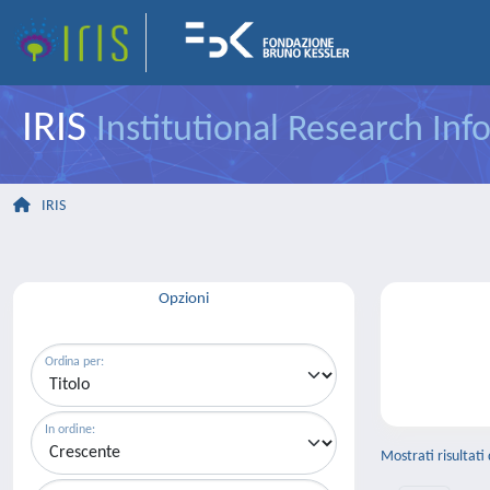
IRIS
Institutional Research In
IRIS
Opzioni
Ordina per:
In ordine:
Mostrati risultati 