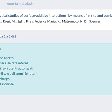
esporta metadati
ytical studies of surface-additive interactions, by means of in situ and com
, Rossi; M., Eglin; Piras, Federica Maria; K., Matsumoto; N. D., Spencer
da 2 a 2 di 2
e
sso aperto
bili sulla rete interna
ili agli utenti autorizzati
bili solo agli amministratori
embargo
disponibile