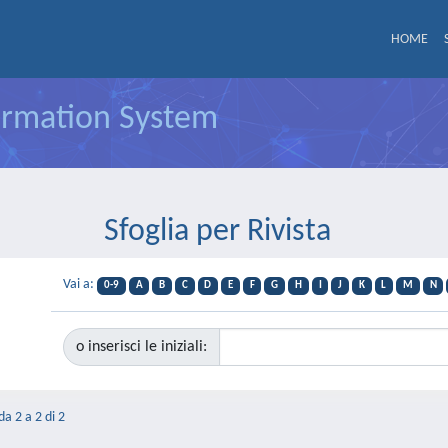
HOME
formation System
Sfoglia per Rivista
Vai a:
0-9
A
B
C
D
E
F
G
H
I
J
K
L
M
N
o inserisci le iniziali:
da 2 a 2 di 2