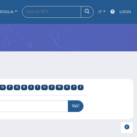
SFOGLIA
IT
LOGIN
O
P
Q
R
S
T
U
V
W
X
Y
Z