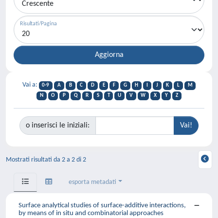
Risultati/Pagina
Vai a:
0-9
A
B
C
D
E
F
G
H
I
J
K
L
M
N
O
P
Q
R
S
T
U
V
W
X
Y
Z
o inserisci le iniziali:
Mostrati risultati da 2 a 2 di 2
esporta metadati
Surface analytical studies of surface-additive interactions,
by means of in situ and combinatorial approaches