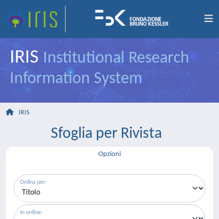
IRIS
Institutional Research
Information System
IRIS
Sfoglia per Rivista
Opzioni
Ordina per:
In ordine: