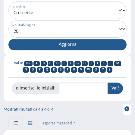
In ordine:
Risultati/Pagina
Vai a:
0-9
A
B
C
D
E
F
G
H
I
J
K
L
M
N
O
P
Q
R
S
T
U
V
W
X
Y
Z
o inserisci le iniziali:
Mostrati risultati da 4 a 4 di 4
esporta metadati