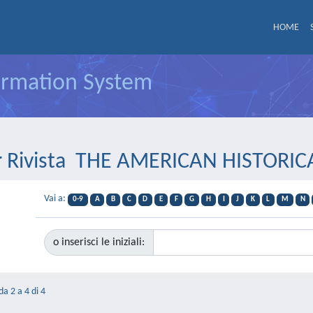
HOME
formation System
er Rivista THE AMERICAN HISTORI
Vai a:
0-9
A
B
C
D
E
F
G
H
I
J
K
L
M
N
o inserisci le iniziali:
da 2 a 4 di 4