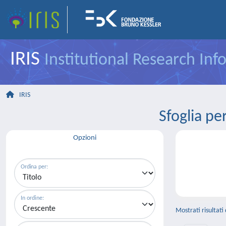
IRIS
Institutional Research In
IRIS
Sfoglia p
Opzioni
Ordina per:
In ordine:
Mostrati risultati 