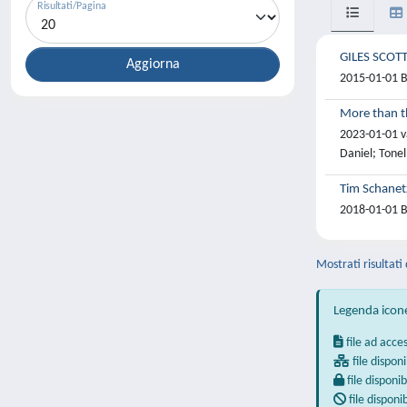
Risultati/Pagina
GILES SCOTT
2015-01-01 B
More than t
2023-01-01 va
Daniel; Tonel
Tim Schanetz
2018-01-01 B
Mostrati risultati 
Legenda icon
file ad acce
file disponi
file disponib
file disponi