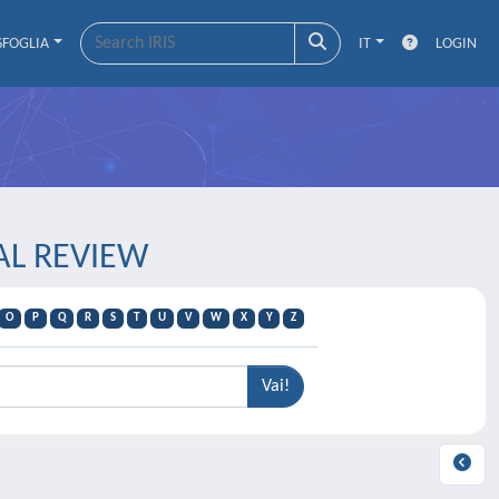
SFOGLIA
IT
LOGIN
CAL REVIEW
O
P
Q
R
S
T
U
V
W
X
Y
Z