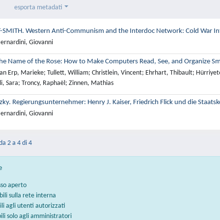
esporta metadati
-SMITH. Western Anti-Communism and the Interdoc Network: Cold War Int
ernardini, Giovanni
he Name of the Rose: How to Make Computers Read, See, and Organize Sm
n Erp, Marieke; Tullett, William; Christlein, Vincent; Ehrhart, Thibault; Hürriye
li, Sara; Troncy, Raphaël; Zinnen, Mathias
ky. Regierungsunternehmer: Henry J. Kaiser, Friedrich Flick und die Staa
ernardini, Giovanni
da 2 a 4 di 4
e
sso aperto
bili sulla rete interna
ili agli utenti autorizzati
bili solo agli amministratori