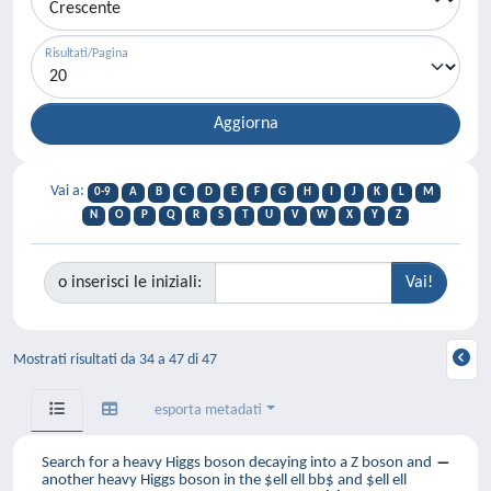
Risultati/Pagina
Vai a:
0-9
A
B
C
D
E
F
G
H
I
J
K
L
M
N
O
P
Q
R
S
T
U
V
W
X
Y
Z
o inserisci le iniziali:
Mostrati risultati da 34 a 47 di 47
esporta metadati
Search for a heavy Higgs boson decaying into a Z boson and
another heavy Higgs boson in the $ell ell bb$ and $ell ell