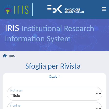
IRIS
Institutional Research
Information System
IRIS
Sfoglia per Rivista
Opzioni
Ordina per:
In ordine: