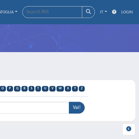
SFOGLIA
IT
LOGIN
O
P
Q
R
S
T
U
V
W
X
Y
Z