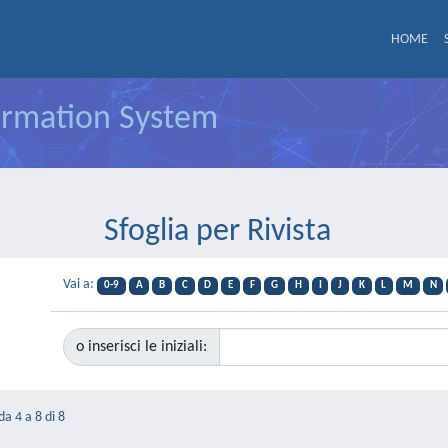
HOME
formation System
Sfoglia per Rivista
Vai a:
0-9
A
B
C
D
E
F
G
H
I
J
K
L
M
N
o inserisci le iniziali:
da 4 a 8 di 8