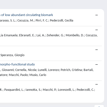
n of low abundant circulating biomark
asso, S. L.; Cocuzza, M.; Pirri, F. C.; Pederzolli, Cecilia
, Lia Emanuela; Ebranati, E.; Lai, A.; Zehender, G.; Mombello, D.; Cocuzza,
; Speranza, Giorgio
 morpho-functional study
ovanni; Cornella, Nicola; Lunelli, Lorenzo; Potrich, Cristina; Bartali,
vatore; Macchi, Paolo; Musio, Carlo
; Pasquardini, L.; Iannotta, S.; Macchi, P.; Lorenzelli, L.; Pederzolli, C.;