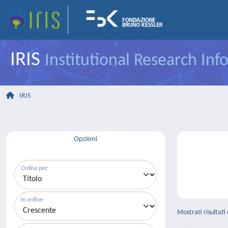
IRIS
Institutional Research In
IRIS
Opzioni
Ordina per:
In ordine:
Mostrati risultati 