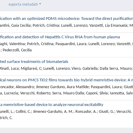
esporta metadati
cation with an optimized PDMS microdevice: Toward the direct purificatio
tini, Gaia Cecilia; Potrich, Cristina; Lunelli, Lorenzo; Vanzetti, Lia Emanuela; Mar
ification and detection of Hepatitis C Virus RNA from human plasma
ghi, Valentina; Potrich, Cristina; Pasquardini, Laura; Lunelli, Lorenzo; Vanzetti
.; Pederzolli, Cecilia
ted surface treatments of biomaterials
nati, Luca; Migliaresi, C; Lunelli, Lorenzo; Viero, Gabriella; Dalla Serra, Mauro
tical neurons on PMCS TiO2 films towards bio-hybrid memristive device: A
ncador, Alessandro; Jimenez Garduno, Aura Matilde; Pasquardini, Laura; Giusti, Gi
, Lucrezia; Verucchi, Roberto; Serra, Mauro Dalla; Caponi, Silvia; Iannotta, Sal
a memristive-based device to analyze neuronal excitability
elli, L.; Collini, C.; Jimenez-Garduño, A. M.; Roncador, A.; Giusti, G.; Verucchi, R.
trich, C.