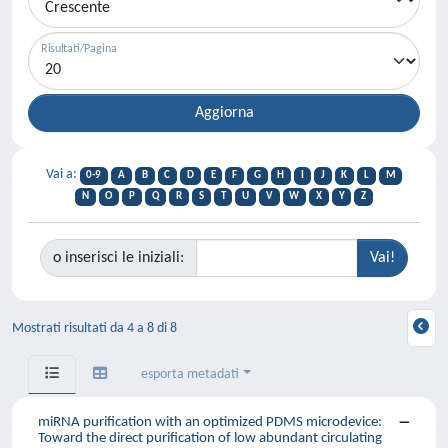
Risultati/Pagina
Vai a:
0-9
A
B
C
D
E
F
G
H
I
J
K
L
M
N
O
P
Q
R
S
T
U
V
W
X
Y
Z
o inserisci le iniziali:
Mostrati risultati da 4 a 8 di 8
esporta metadati
miRNA purification with an optimized PDMS microdevice:
Toward the direct purification of low abundant circulating