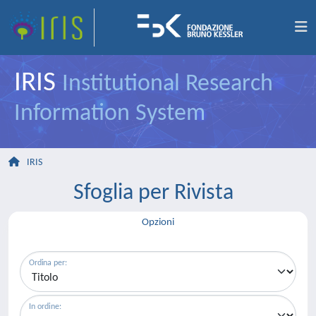
IRIS
Institutional Research
Information System
IRIS
Sfoglia per Rivista
Opzioni
Ordina per:
In ordine: