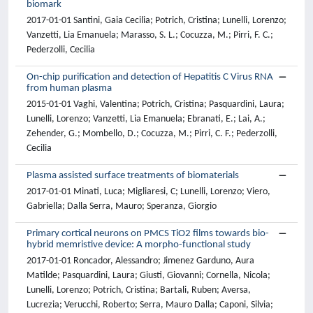
biomark
2017-01-01 Santini, Gaia Cecilia; Potrich, Cristina; Lunelli, Lorenzo;
Vanzetti, Lia Emanuela; Marasso, S. L.; Cocuzza, M.; Pirri, F. C.;
Pederzolli, Cecilia
On-chip purification and detection of Hepatitis C Virus RNA
from human plasma
2015-01-01 Vaghi, Valentina; Potrich, Cristina; Pasquardini, Laura;
Lunelli, Lorenzo; Vanzetti, Lia Emanuela; Ebranati, E.; Lai, A.;
Zehender, G.; Mombello, D.; Cocuzza, M.; Pirri, C. F.; Pederzolli,
Cecilia
Plasma assisted surface treatments of biomaterials
2017-01-01 Minati, Luca; Migliaresi, C; Lunelli, Lorenzo; Viero,
Gabriella; Dalla Serra, Mauro; Speranza, Giorgio
Primary cortical neurons on PMCS TiO2 films towards bio-
hybrid memristive device: A morpho-functional study
2017-01-01 Roncador, Alessandro; Jimenez Garduno, Aura
Matilde; Pasquardini, Laura; Giusti, Giovanni; Cornella, Nicola;
Lunelli, Lorenzo; Potrich, Cristina; Bartali, Ruben; Aversa,
Lucrezia; Verucchi, Roberto; Serra, Mauro Dalla; Caponi, Silvia;