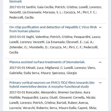
biomark
2017-01-01 Santini, Gaia Cecilia; Potrich, Cristina; Lunelli, Lorenzo;
Vanzetti, Lia Emanuela; Marasso, S. L.; Cocuzza, M.; Pirri, F. C.;
Pederzolli, Cecilia
On-chip purification and detection of Hepatitis C Virus RNA
from human plasma
2015-01-01 Vaghi, Valentina; Potrich, Cristina; Pasquardini, Laura;
Lunelli, Lorenzo; Vanzetti, Lia Emanuela; Ebranati, E.; Lai, A.;
Zehender, G.; Mombello, D.; Cocuzza, M.; Pirri, C. F.; Pederzolli,
Cecilia
Plasma assisted surface treatments of biomaterials
2017-01-01 Minati, Luca; Migliaresi, C; Lunelli, Lorenzo; Viero,
Gabriella; Dalla Serra, Mauro; Speranza, Giorgio
Primary cortical neurons on PMCS TiO2 films towards bio-
hybrid memristive device: A morpho-functional study
2017-01-01 Roncador, Alessandro; Jimenez Garduno, Aura
Matilde; Pasquardini, Laura; Giusti, Giovanni; Cornella, Nicola;
Lunelli, Lorenzo; Potrich, Cristina; Bartali, Ruben; Aversa,
Lucrezia; Verucchi, Roberto; Serra, Mauro Dalla; Caponi, Silvia;