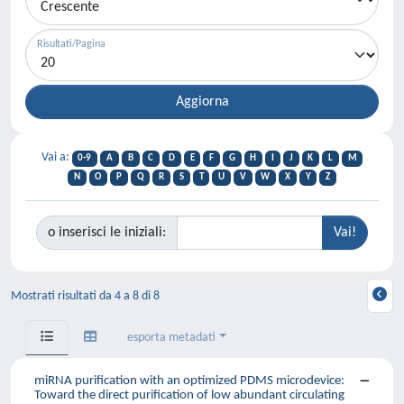
Risultati/Pagina
Vai a:
0-9
A
B
C
D
E
F
G
H
I
J
K
L
M
N
O
P
Q
R
S
T
U
V
W
X
Y
Z
o inserisci le iniziali:
Mostrati risultati da 4 a 8 di 8
esporta metadati
miRNA purification with an optimized PDMS microdevice:
Toward the direct purification of low abundant circulating