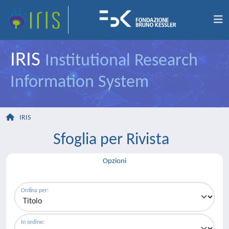
IRIS
Institutional Research
Information System
IRIS
Sfoglia per Rivista
Opzioni
Ordina per:
In ordine: