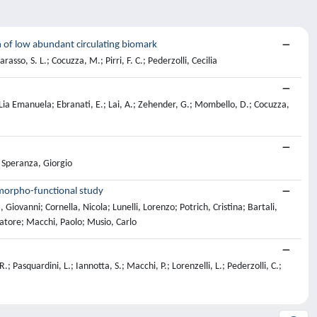
n of low abundant circulating biomark
asso, S. L.; Cocuzza, M.; Pirri, F. C.; Pederzolli, Cecilia
, Lia Emanuela; Ebranati, E.; Lai, A.; Zehender, G.; Mombello, D.; Cocuzza,
; Speranza, Giorgio
 morpho-functional study
ovanni; Cornella, Nicola; Lunelli, Lorenzo; Potrich, Cristina; Bartali,
vatore; Macchi, Paolo; Musio, Carlo
; Pasquardini, L.; Iannotta, S.; Macchi, P.; Lorenzelli, L.; Pederzolli, C.;