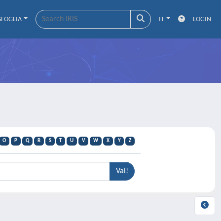
SFOGLIA
IT
LOGIN
O
P
Q
R
S
T
U
V
W
X
Y
Z