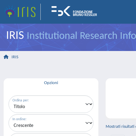
IRIS
Institutional Research In
IRIS
Opzioni
Ordina per:
In ordine:
Mostrati risultati 