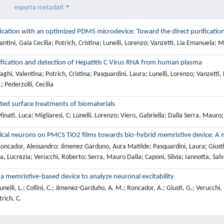
esporta metadati
cation with an optimized PDMS microdevice: Toward the direct purificatio
tini, Gaia Cecilia; Potrich, Cristina; Lunelli, Lorenzo; Vanzetti, Lia Emanuela; Mar
ification and detection of Hepatitis C Virus RNA from human plasma
ghi, Valentina; Potrich, Cristina; Pasquardini, Laura; Lunelli, Lorenzo; Vanzetti
.; Pederzolli, Cecilia
ted surface treatments of biomaterials
nati, Luca; Migliaresi, C; Lunelli, Lorenzo; Viero, Gabriella; Dalla Serra, Mauro
tical neurons on PMCS TiO2 films towards bio-hybrid memristive device: A
ncador, Alessandro; Jimenez Garduno, Aura Matilde; Pasquardini, Laura; Giusti, Gi
, Lucrezia; Verucchi, Roberto; Serra, Mauro Dalla; Caponi, Silvia; Iannotta, Sal
a memristive-based device to analyze neuronal excitability
elli, L.; Collini, C.; Jimenez-Garduño, A. M.; Roncador, A.; Giusti, G.; Verucchi, R.
trich, C.