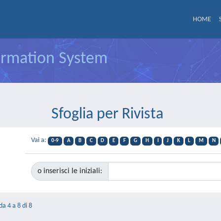
HOME
formation System
Sfoglia per Rivista
Vai a:
0-9
A
B
C
D
E
F
G
H
I
J
K
L
M
N
o inserisci le iniziali:
da 4 a 8 di 8