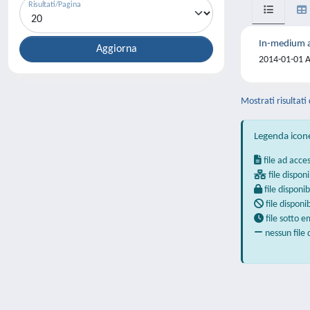
Risultati/Pagina
In-medium a
2014-01-01 Av
Mostrati risultati 
Legenda icon
file ad acce
file disponi
file disponib
file disponi
file sotto 
nessun file 