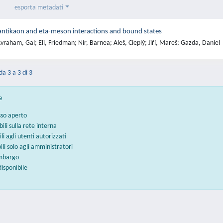
esporta metadati
ntikaon and eta-meson interactions and bound states
raham, Gal; Eli, Friedman; Nir, Barnea; Aleš, Cieplý; Jiří, Mareš; Gazda, Daniel
da 3 a 3 di 3
e
sso aperto
bili sulla rete interna
ili agli utenti autorizzati
bili solo agli amministratori
embargo
disponibile