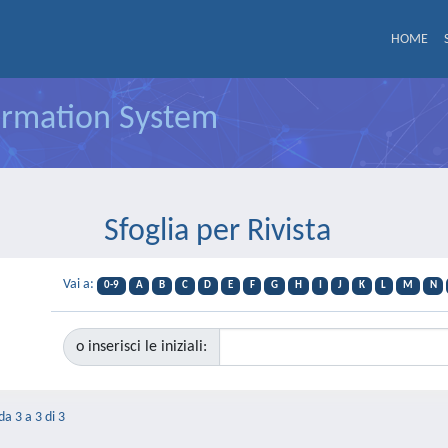
HOME
formation System
Sfoglia per Rivista
Vai a:
0-9
A
B
C
D
E
F
G
H
I
J
K
L
M
N
o inserisci le iniziali:
da 3 a 3 di 3