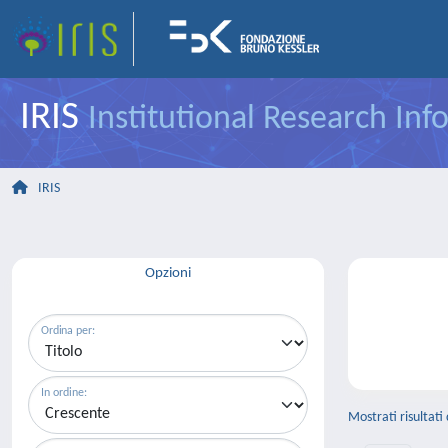
IRIS
Institutional Research In
IRIS
Opzioni
Ordina per:
In ordine:
Mostrati risultati 