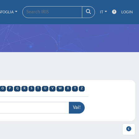
SFOGLIA
IT
LOGIN
O
P
Q
R
S
T
U
V
W
X
Y
Z