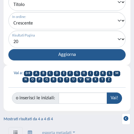
In ordine:
Risultati/Pagina
Vai a:
0-9
A
B
C
D
E
F
G
H
I
J
K
L
M
N
O
P
Q
R
S
T
U
V
W
X
Y
Z
o inserisci le iniziali:
Mostrati risultati da 4 a 4 di 4
esporta metadati