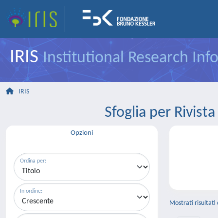
IRIS
Institutional Research In
IRIS
Sfoglia per Riv
Opzioni
Ordina per:
In ordine:
Mostrati risultati 