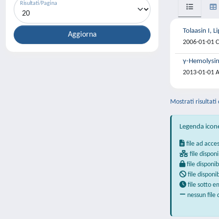
Risultati/Pagina
Tolaasin I,
2006-01-01 Co
γ-Hemolysin 
2013-01-01 A.
Mostrati risultati 
Legenda icon
file ad acce
file disponi
file disponib
file disponi
file sotto 
nessun file 