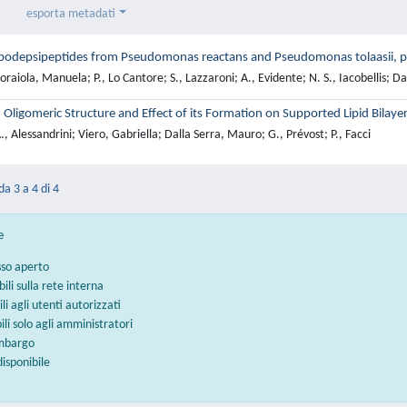
esporta metadati
 Lipodepsipeptides from Pseudomonas reactans and Pseudomonas tolaasii,
raiola, Manuela; P., Lo Cantore; S., Lazzaroni; A., Evidente; N. S., Iacobellis; D
Oligomeric Structure and Effect of its Formation on Supported Lipid Bilaye
, Alessandrini; Viero, Gabriella; Dalla Serra, Mauro; G., Prévost; P., Facci
da 3 a 4 di 4
e
sso aperto
bili sulla rete interna
ili agli utenti autorizzati
bili solo agli amministratori
embargo
disponibile