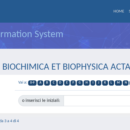
HOME
formation System
ista BIOCHIMICA ET BIOPHYSICA A
Vai a:
0-9
A
B
C
D
E
F
G
H
I
J
K
L
M
N
o inserisci le iniziali:
da 3 a 4 di 4