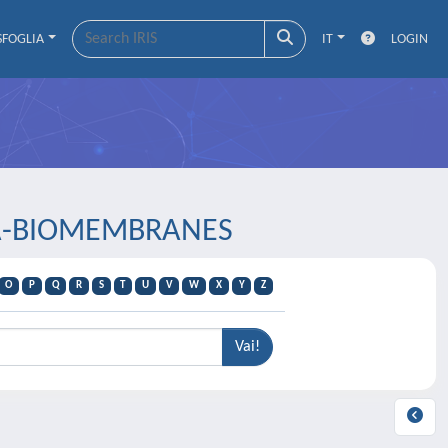
SFOGLIA
IT
LOGIN
CTA-BIOMEMBRANES
O
P
Q
R
S
T
U
V
W
X
Y
Z