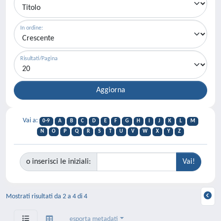
In ordine:
Risultati/Pagina
Vai a:
0-9
A
B
C
D
E
F
G
H
I
J
K
L
M
N
O
P
Q
R
S
T
U
V
W
X
Y
Z
o inserisci le iniziali:
Mostrati risultati da 2 a 4 di 4
esporta metadati