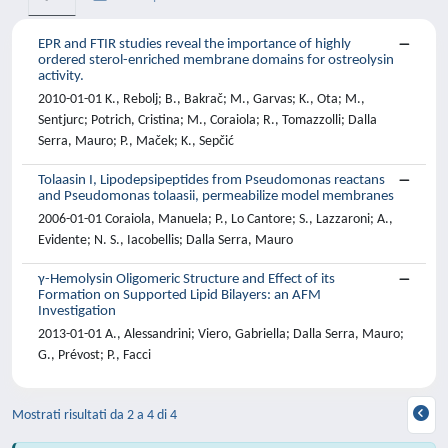
EPR and FTIR studies reveal the importance of highly
ordered sterol-enriched membrane domains for ostreolysin
activity.
2010-01-01 K., Rebolj; B., Bakrač; M., Garvas; K., Ota; M.,
Sentjurc; Potrich, Cristina; M., Coraiola; R., Tomazzolli; Dalla
Serra, Mauro; P., Maček; K., Sepčić
Tolaasin I, Lipodepsipeptides from Pseudomonas reactans
and Pseudomonas tolaasii, permeabilize model membranes
2006-01-01 Coraiola, Manuela; P., Lo Cantore; S., Lazzaroni; A.,
Evidente; N. S., Iacobellis; Dalla Serra, Mauro
γ-Hemolysin Oligomeric Structure and Effect of its
Formation on Supported Lipid Bilayers: an AFM
Investigation
2013-01-01 A., Alessandrini; Viero, Gabriella; Dalla Serra, Mauro;
G., Prévost; P., Facci
Mostrati risultati da 2 a 4 di 4