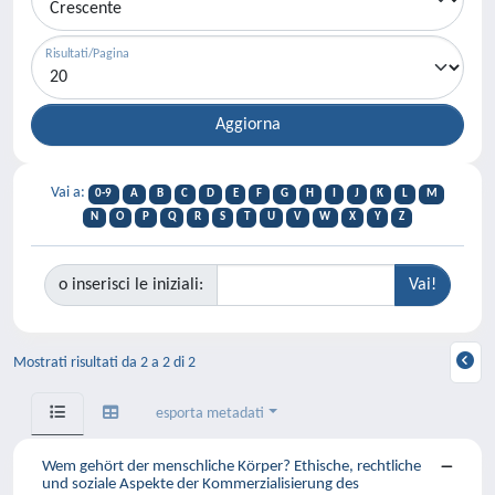
Risultati/Pagina
Vai a:
0-9
A
B
C
D
E
F
G
H
I
J
K
L
M
N
O
P
Q
R
S
T
U
V
W
X
Y
Z
o inserisci le iniziali:
Mostrati risultati da 2 a 2 di 2
esporta metadati
Wem gehört der menschliche Körper? Ethische, rechtliche
und soziale Aspekte der Kommerzialisierung des