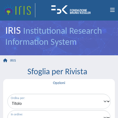
IRIS
Institutional Research
Information System
IRIS
Sfoglia per Rivista
Opzioni
Ordina per:
In ordine: