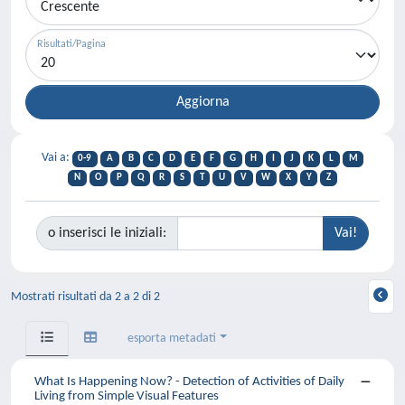
Risultati/Pagina
Vai a:
0-9
A
B
C
D
E
F
G
H
I
J
K
L
M
N
O
P
Q
R
S
T
U
V
W
X
Y
Z
o inserisci le iniziali:
Mostrati risultati da 2 a 2 di 2
esporta metadati
What Is Happening Now? - Detection of Activities of Daily
Living from Simple Visual Features