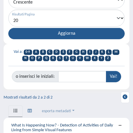
Risultati/Pagina
Vai a:
0-9
A
B
C
D
E
F
G
H
I
J
K
L
M
N
O
P
Q
R
S
T
U
V
W
X
Y
Z
o inserisci le iniziali:
Mostrati risultati da 2 a 2 di 2
esporta metadati
What Is Happening Now? - Detection of Activities of Daily
Living from Simple Visual Features