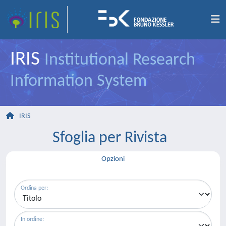
IRIS
Institutional Research
Information System
IRIS
Sfoglia per Rivista
Opzioni
Ordina per:
In ordine: