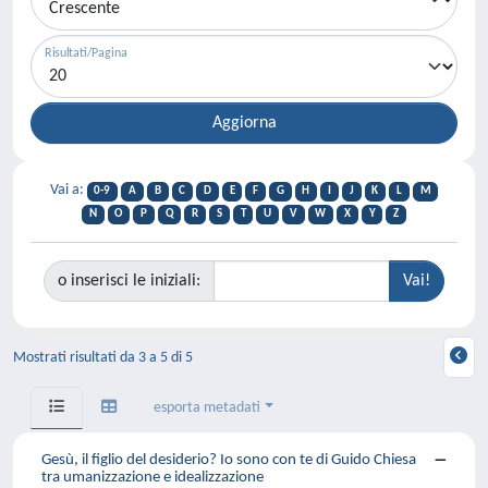
Risultati/Pagina
Vai a:
0-9
A
B
C
D
E
F
G
H
I
J
K
L
M
N
O
P
Q
R
S
T
U
V
W
X
Y
Z
o inserisci le iniziali:
Mostrati risultati da 3 a 5 di 5
esporta metadati
Gesù, il figlio del desiderio? Io sono con te di Guido Chiesa
tra umanizzazione e idealizzazione