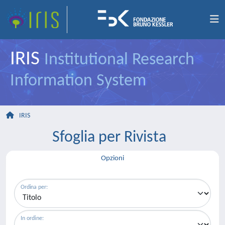
IRIS
Institutional Research
Information System
IRIS
Sfoglia per Rivista
Opzioni
Ordina per:
In ordine: