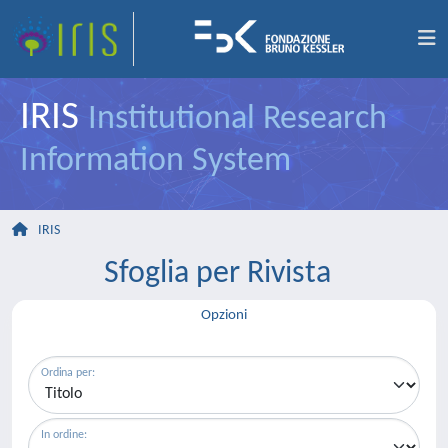
IRIS
Institutional Research
Information System
IRIS
Sfoglia per Rivista
Opzioni
Ordina per:
In ordine: