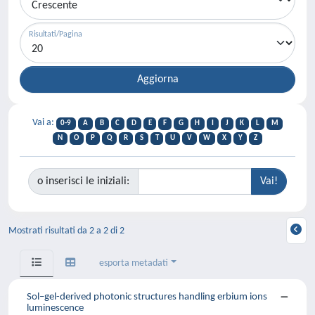
Risultati/Pagina
Vai a:
0-9
A
B
C
D
E
F
G
H
I
J
K
L
M
N
O
P
Q
R
S
T
U
V
W
X
Y
Z
o inserisci le iniziali:
Mostrati risultati da 2 a 2 di 2
esporta metadati
Sol–gel-derived photonic structures handling erbium ions
luminescence