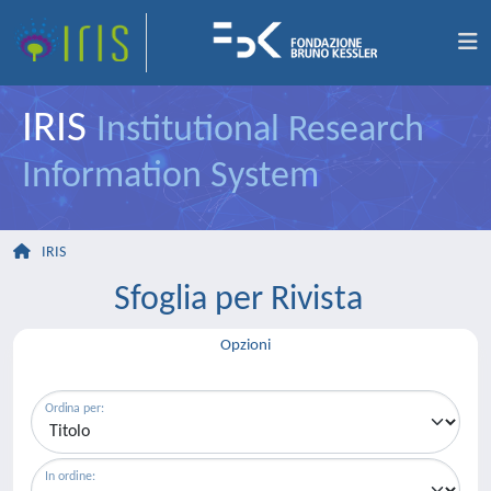
IRIS
Institutional Research
Information System
IRIS
Sfoglia per Rivista
Opzioni
Ordina per:
In ordine: