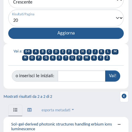
Risultati/Pagina
Vai a:
0-9
A
B
C
D
E
F
G
H
I
J
K
L
M
N
O
P
Q
R
S
T
U
V
W
X
Y
Z
o inserisci le iniziali:
Mostrati risultati da 2 a 2 di 2
esporta metadati
Sol–gel-derived photonic structures handling erbium ions
luminescence