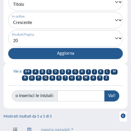
In ordine:
Risultati/Pagina
Vai a:
0-9
A
B
C
D
E
F
G
H
I
J
K
L
M
N
O
P
Q
R
S
T
U
V
W
X
Y
Z
o inserisci le iniziali:
Mostrati risultati da 5 a 5 di 5
esporta metadati