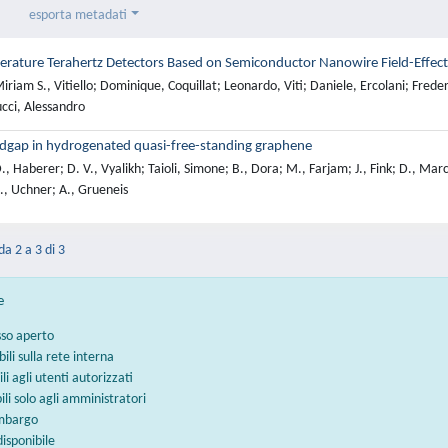
esporta metadati
ature Terahertz Detectors Based on Semiconductor Nanowire Field-Effect 
riam S., Vitiello; Dominique, Coquillat; Leonardo, Viti; Daniele, Ercolani; Freder
cci, Alessandro
dgap in hydrogenated quasi-free-standing graphene
, Haberer; D. V., Vyalikh; Taioli, Simone; B., Dora; M., Farjam; J., Fink; D., Marc
., Uchner; A., Grueneis
da 2 a 3 di 3
e
sso aperto
bili sulla rete interna
ili agli utenti autorizzati
bili solo agli amministratori
embargo
disponibile