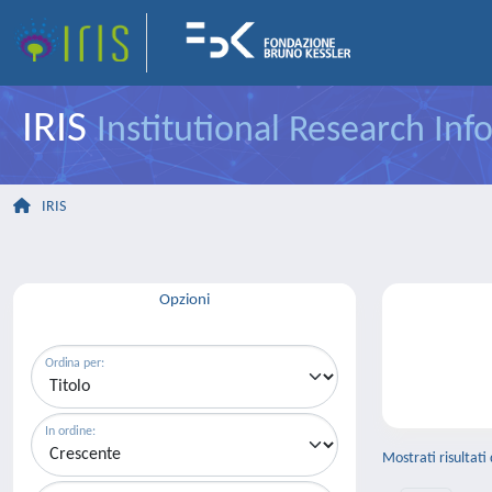
IRIS
Institutional Research In
IRIS
Opzioni
Ordina per:
In ordine:
Mostrati risultati 