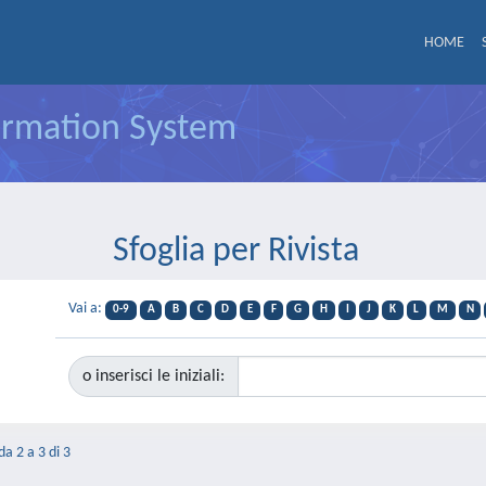
HOME
formation System
Sfoglia per Rivista
Vai a:
0-9
A
B
C
D
E
F
G
H
I
J
K
L
M
N
o inserisci le iniziali:
da 2 a 3 di 3