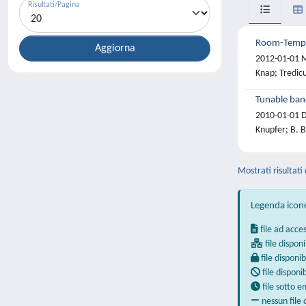
Risultati/Pagina
Room-Temper
2012-01-01 Mi
Knap; Tredicu
Tunable ban
2010-01-01 D.
Knupfer; B. B
Mostrati risultati 
Legenda icon
file ad acce
file disponi
file disponib
file disponi
file sotto 
nessun file 