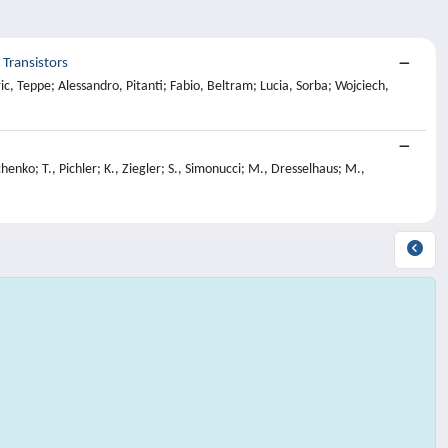
Transistors
ic, Teppe; Alessandro, Pitanti; Fabio, Beltram; Lucia, Sorba; Wojciech,
henko; T., Pichler; K., Ziegler; S., Simonucci; M., Dresselhaus; M.,