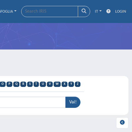
SFOGLIA
IT
LOGIN
O
P
Q
R
S
T
U
V
W
X
Y
Z