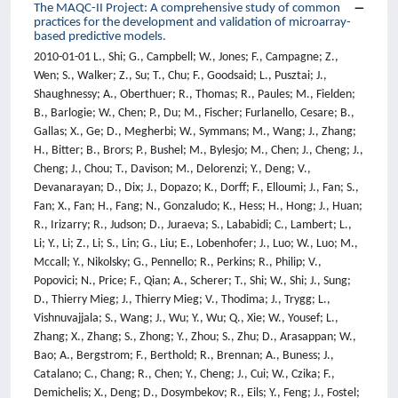
The MAQC-II Project: A comprehensive study of common
practices for the development and validation of microarray-
based predictive models.
2010-01-01 L., Shi; G., Campbell; W., Jones; F., Campagne; Z.,
Wen; S., Walker; Z., Su; T., Chu; F., Goodsaid; L., Pusztai; J.,
Shaughnessy; A., Oberthuer; R., Thomas; R., Paules; M., Fielden;
B., Barlogie; W., Chen; P., Du; M., Fischer; Furlanello, Cesare; B.,
Gallas; X., Ge; D., Megherbi; W., Symmans; M., Wang; J., Zhang;
H., Bitter; B., Brors; P., Bushel; M., Bylesjo; M., Chen; J., Cheng; J.,
Cheng; J., Chou; T., Davison; M., Delorenzi; Y., Deng; V.,
Devanarayan; D., Dix; J., Dopazo; K., Dorff; F., Elloumi; J., Fan; S.,
Fan; X., Fan; H., Fang; N., Gonzaludo; K., Hess; H., Hong; J., Huan;
R., Irizarry; R., Judson; D., Juraeva; S., Lababidi; C., Lambert; L.,
Li; Y., Li; Z., Li; S., Lin; G., Liu; E., Lobenhofer; J., Luo; W., Luo; M.,
Mccall; Y., Nikolsky; G., Pennello; R., Perkins; R., Philip; V.,
Popovici; N., Price; F., Qian; A., Scherer; T., Shi; W., Shi; J., Sung;
D., Thierry Mieg; J., Thierry Mieg; V., Thodima; J., Trygg; L.,
Vishnuvajjala; S., Wang; J., Wu; Y., Wu; Q., Xie; W., Yousef; L.,
Zhang; X., Zhang; S., Zhong; Y., Zhou; S., Zhu; D., Arasappan; W.,
Bao; A., Bergstrom; F., Berthold; R., Brennan; A., Buness; J.,
Catalano; C., Chang; R., Chen; Y., Cheng; J., Cui; W., Czika; F.,
Demichelis; X., Deng; D., Dosymbekov; R., Eils; Y., Feng; J., Fostel;