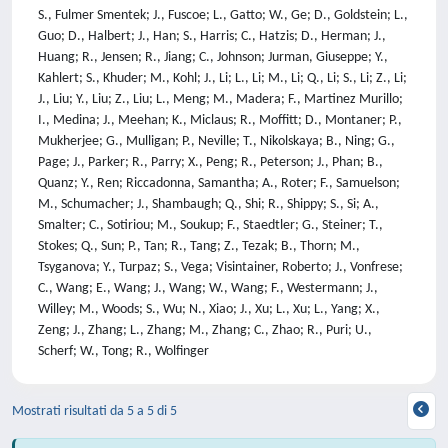
S., Fulmer Smentek; J., Fuscoe; L., Gatto; W., Ge; D., Goldstein; L.,
Guo; D., Halbert; J., Han; S., Harris; C., Hatzis; D., Herman; J.,
Huang; R., Jensen; R., Jiang; C., Johnson; Jurman, Giuseppe; Y.,
Kahlert; S., Khuder; M., Kohl; J., Li; L., Li; M., Li; Q., Li; S., Li; Z., Li;
J., Liu; Y., Liu; Z., Liu; L., Meng; M., Madera; F., Martinez Murillo;
I., Medina; J., Meehan; K., Miclaus; R., Moffitt; D., Montaner; P.,
Mukherjee; G., Mulligan; P., Neville; T., Nikolskaya; B., Ning; G.,
Page; J., Parker; R., Parry; X., Peng; R., Peterson; J., Phan; B.,
Quanz; Y., Ren; Riccadonna, Samantha; A., Roter; F., Samuelson;
M., Schumacher; J., Shambaugh; Q., Shi; R., Shippy; S., Si; A.,
Smalter; C., Sotiriou; M., Soukup; F., Staedtler; G., Steiner; T.,
Stokes; Q., Sun; P., Tan; R., Tang; Z., Tezak; B., Thorn; M.,
Tsyganova; Y., Turpaz; S., Vega; Visintainer, Roberto; J., Vonfrese;
C., Wang; E., Wang; J., Wang; W., Wang; F., Westermann; J.,
Willey; M., Woods; S., Wu; N., Xiao; J., Xu; L., Xu; L., Yang; X.,
Zeng; J., Zhang; L., Zhang; M., Zhang; C., Zhao; R., Puri; U.,
Scherf; W., Tong; R., Wolfinger
Mostrati risultati da 5 a 5 di 5