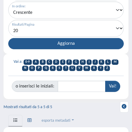
In ordine:
Risultati/Pagina
Vai a:
0-9
A
B
C
D
E
F
G
H
I
J
K
L
M
N
O
P
Q
R
S
T
U
V
W
X
Y
Z
o inserisci le iniziali:
Mostrati risultati da 5 a 5 di 5
esporta metadati