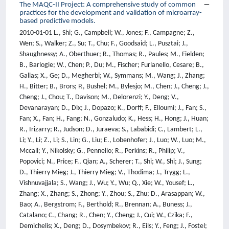
The MAQC-II Project: A comprehensive study of common
practices for the development and validation of microarray-
based predictive models.
2010-01-01 L., Shi; G., Campbell; W., Jones; F., Campagne; Z.,
Wen; S., Walker; Z., Su; T., Chu; F., Goodsaid; L., Pusztai; J.,
Shaughnessy; A., Oberthuer; R., Thomas; R., Paules; M., Fielden;
B., Barlogie; W., Chen; P., Du; M., Fischer; Furlanello, Cesare; B.,
Gallas; X., Ge; D., Megherbi; W., Symmans; M., Wang; J., Zhang;
H., Bitter; B., Brors; P., Bushel; M., Bylesjo; M., Chen; J., Cheng; J.,
Cheng; J., Chou; T., Davison; M., Delorenzi; Y., Deng; V.,
Devanarayan; D., Dix; J., Dopazo; K., Dorff; F., Elloumi; J., Fan; S.,
Fan; X., Fan; H., Fang; N., Gonzaludo; K., Hess; H., Hong; J., Huan;
R., Irizarry; R., Judson; D., Juraeva; S., Lababidi; C., Lambert; L.,
Li; Y., Li; Z., Li; S., Lin; G., Liu; E., Lobenhofer; J., Luo; W., Luo; M.,
Mccall; Y., Nikolsky; G., Pennello; R., Perkins; R., Philip; V.,
Popovici; N., Price; F., Qian; A., Scherer; T., Shi; W., Shi; J., Sung;
D., Thierry Mieg; J., Thierry Mieg; V., Thodima; J., Trygg; L.,
Vishnuvajjala; S., Wang; J., Wu; Y., Wu; Q., Xie; W., Yousef; L.,
Zhang; X., Zhang; S., Zhong; Y., Zhou; S., Zhu; D., Arasappan; W.,
Bao; A., Bergstrom; F., Berthold; R., Brennan; A., Buness; J.,
Catalano; C., Chang; R., Chen; Y., Cheng; J., Cui; W., Czika; F.,
Demichelis; X., Deng; D., Dosymbekov; R., Eils; Y., Feng; J., Fostel;