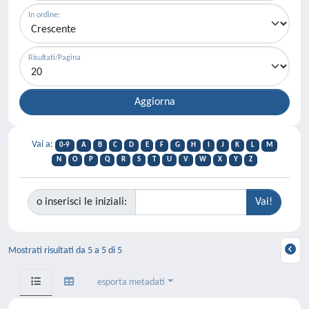
In ordine:
Risultati/Pagina
Vai a:
0-9
A
B
C
D
E
F
G
H
I
J
K
L
M
N
O
P
Q
R
S
T
U
V
W
X
Y
Z
o inserisci le iniziali:
Mostrati risultati da 5 a 5 di 5
esporta metadati