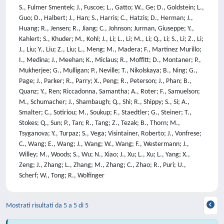
S., Fulmer Smentek; J., Fuscoe; L., Gatto; W., Ge; D., Goldstein; L.,
Guo; D., Halbert; J., Han; S., Harris; C., Hatzis; D., Herman; J.,
Huang; R., Jensen; R., Jiang; C., Johnson; Jurman, Giuseppe; Y.,
Kahlert; S., Khuder; M., Kohl; J., Li; L., Li; M., Li; Q., Li; S., Li; Z., Li;
J., Liu; Y., Liu; Z., Liu; L., Meng; M., Madera; F., Martinez Murillo;
I., Medina; J., Meehan; K., Miclaus; R., Moffitt; D., Montaner; P.,
Mukherjee; G., Mulligan; P., Neville; T., Nikolskaya; B., Ning; G.,
Page; J., Parker; R., Parry; X., Peng; R., Peterson; J., Phan; B.,
Quanz; Y., Ren; Riccadonna, Samantha; A., Roter; F., Samuelson;
M., Schumacher; J., Shambaugh; Q., Shi; R., Shippy; S., Si; A.,
Smalter; C., Sotiriou; M., Soukup; F., Staedtler; G., Steiner; T.,
Stokes; Q., Sun; P., Tan; R., Tang; Z., Tezak; B., Thorn; M.,
Tsyganova; Y., Turpaz; S., Vega; Visintainer, Roberto; J., Vonfrese;
C., Wang; E., Wang; J., Wang; W., Wang; F., Westermann; J.,
Willey; M., Woods; S., Wu; N., Xiao; J., Xu; L., Xu; L., Yang; X.,
Zeng; J., Zhang; L., Zhang; M., Zhang; C., Zhao; R., Puri; U.,
Scherf; W., Tong; R., Wolfinger
Mostrati risultati da 5 a 5 di 5