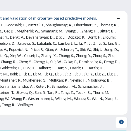
and validation of microarray-based predictive models.
 F., Goodsaid; L., Pusztai; J., Shaughnessy; A., Oberthuer; R., Thomas; R.,
; X., Ge; D., Megherbi; W., Symmans; M., Wang; J., Zhang; H., Bitter; B.,
zi; Y., Deng; V., Devanarayan; D., Dix; J., Dopazo; K., Dorff; F., Elloumi;
son; D., Juraeva; S., Lababidi; C., Lambert; L., Li; Y., Li; Z., Li; S., Lin; G.,
; V., Popovici; N., Price; F., Qian; A., Scherer; T., Shi; W., Shi; J., Sung; D.,
u; Q., Xie; W., Yousef; L., Zhang; X., Zhang; S., Zhong; Y., Zhou; S., Zhu;
Chang; R., Chen; Y., Cheng; J., Cui; W., Czika; F., Demichelis; X., Deng; D.,
Goldstein; L., Guo; D., Halbert; J., Han; S., Harris; C., Hatzis; D.,
hl; J., Li; L., Li; M., Li; Q., Li; S., Li; Z., Li; J., Liu; Y., Liu; Z., Liu; L.,
ontaner; P., Mukherjee; G., Mulligan; P., Neville; T., Nikolskaya; B.,
ccadonna, Samantha; A., Roter; F., Samuelson; M., Schumacher; J.,
teiner; T., Stokes; Q., Sun; P., Tan; R., Tang; Z., Tezak; B., Thorn; M.,
ng; W., Wang; F., Westermann; J., Willey; M., Woods; S., Wu; N., Xiao; J.,
., Tong; R., Wolfinger