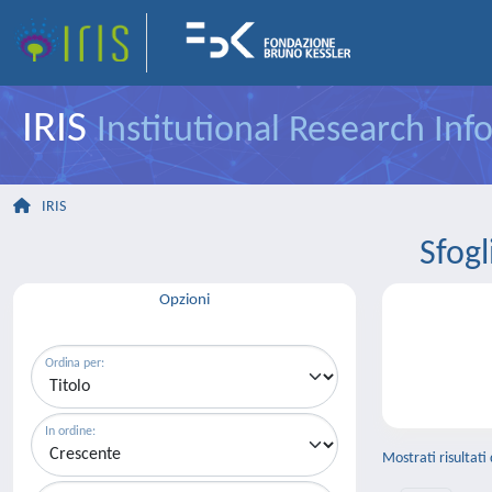
IRIS
Institutional Research In
IRIS
Sfog
Opzioni
Ordina per:
In ordine:
Mostrati risultati 