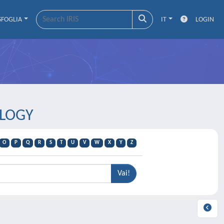
SFOGLIA
IT
LOGIN
OLOGY
O
P
Q
R
S
T
U
V
W
X
Y
Z