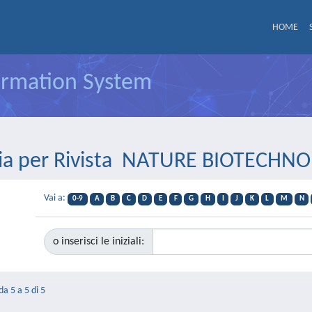
HOME
formation System
lia per Rivista NATURE BIOTECHN
Vai a:
0-9
A
B
C
D
E
F
G
H
I
J
K
L
M
N
o inserisci le iniziali:
da 5 a 5 di 5