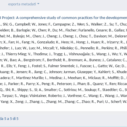
esporta metadati
 Project: A comprehensive study of common practices for the development 
, Shi; G., Campbell; W., Jones; F., Campagne; Z., Wen; S., Walker; Z., Su; T., Chu;
ielden; B., Barlogie; W., Chen; P., Du; M., Fischer; Furlanello, Cesare; B., Gallas
shel; M., Bylesjo; M., Chen; J., Cheng; J., Cheng; J., Chou; T., Davison; M., Deloren
an; X., Fan; H., Fang; N., Gonzaludo; K., Hess; H., Hong; J., Huan; R., Irizarry; R., Jud
hofer; J., Luo; W., Luo; M., Mccall; Y., Nikolsky; G., Pennello; R., Perkins; R., Philip
 J., Thierry Mieg; V., Thodima; J., Trygg; L., Vishnuvajjala; S., Wang; J., Wu; Y., W
; W., Bao; A., Bergstrom; F., Berthold; R., Brennan; A., Buness; J., Catalano; C., 
, Eils; Y., Feng; J., Fostel; S., Fulmer Smentek; J., Fuscoe; L., Gatto; W., Ge; D., 
ang; R., Jensen; R., Jiang; C., Johnson; Jurman, Giuseppe; Y., Kahlert; S., Khuder; M., Ko
era; F., Martinez Murillo; I., Medina; J., Meehan; K., Miclaus; R., Moffitt; D., M
e; J., Parker; R., Parry; X., Peng; R., Peterson; J., Phan; B., Quanz; Y., Ren; Ri
 Shi; R., Shippy; S., Si; A., Smalter; C., Sotiriou; M., Soukup; F., Staedtler; G., S
, Turpaz; S., Vega; Visintainer, Roberto; J., Vonfrese; C., Wang; E., Wang; J., Wa
., Yang; X., Zeng; J., Zhang; L., Zhang; M., Zhang; C., Zhao; R., Puri; U., Scherf; W
da 5 a 5 di 5