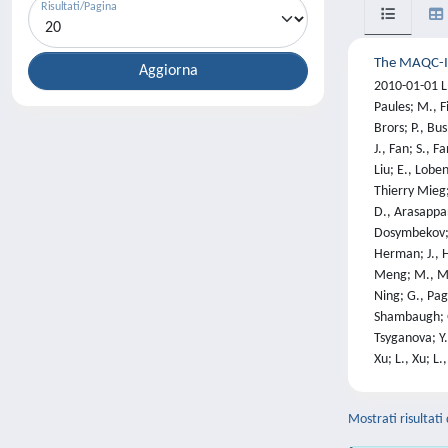
Risultati/Pagina
The MAQC-II
2010-01-01 L.
Paules; M., F
Brors; P., Bu
J., Fan; S., F
Liu; E., Loben
Thierry Mieg;
D., Arasappan
Dosymbekov; R.
Herman; J., Hu
Meng; M., Mad
Ning; G., Pag
Shambaugh; Q.,
Tsyganova; Y.
Xu; L., Xu; L
Mostrati risultati 