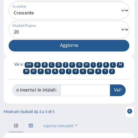
In ordine:
Risultati/Pagina
Vai a:
0-9
A
B
C
D
E
F
G
H
I
J
K
L
M
N
O
P
Q
R
S
T
U
V
W
X
Y
Z
o inserisci le iniziali:
Mostrati risultati da 3 a 5 di 5
esporta metadati