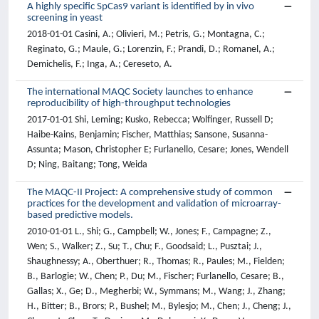
A highly specific SpCas9 variant is identified by in vivo
screening in yeast
2018-01-01 Casini, A.; Olivieri, M.; Petris, G.; Montagna, C.;
Reginato, G.; Maule, G.; Lorenzin, F.; Prandi, D.; Romanel, A.;
Demichelis, F.; Inga, A.; Cereseto, A.
The international MAQC Society launches to enhance
reproducibility of high-throughput technologies
2017-01-01 Shi, Leming; Kusko, Rebecca; Wolfinger, Russell D;
Haibe-Kains, Benjamin; Fischer, Matthias; Sansone, Susanna-
Assunta; Mason, Christopher E; Furlanello, Cesare; Jones, Wendell
D; Ning, Baitang; Tong, Weida
The MAQC-II Project: A comprehensive study of common
practices for the development and validation of microarray-
based predictive models.
2010-01-01 L., Shi; G., Campbell; W., Jones; F., Campagne; Z.,
Wen; S., Walker; Z., Su; T., Chu; F., Goodsaid; L., Pusztai; J.,
Shaughnessy; A., Oberthuer; R., Thomas; R., Paules; M., Fielden;
B., Barlogie; W., Chen; P., Du; M., Fischer; Furlanello, Cesare; B.,
Gallas; X., Ge; D., Megherbi; W., Symmans; M., Wang; J., Zhang;
H., Bitter; B., Brors; P., Bushel; M., Bylesjo; M., Chen; J., Cheng; J.,