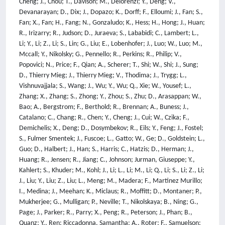
Cheng; J., Chou; T., Davison; M., Delorenzi; Y., Deng; V.,
Devanarayan; D., Dix; J., Dopazo; K., Dorff; F., Elloumi; J., Fan; S.,
Fan; X., Fan; H., Fang; N., Gonzaludo; K., Hess; H., Hong; J., Huan;
R., Irizarry; R., Judson; D., Juraeva; S., Lababidi; C., Lambert; L.,
Li; Y., Li; Z., Li; S., Lin; G., Liu; E., Lobenhofer; J., Luo; W., Luo; M.,
Mccall; Y., Nikolsky; G., Pennello; R., Perkins; R., Philip; V.,
Popovici; N., Price; F., Qian; A., Scherer; T., Shi; W., Shi; J., Sung;
D., Thierry Mieg; J., Thierry Mieg; V., Thodima; J., Trygg; L.,
Vishnuvajjala; S., Wang; J., Wu; Y., Wu; Q., Xie; W., Yousef; L.,
Zhang; X., Zhang; S., Zhong; Y., Zhou; S., Zhu; D., Arasappan; W.,
Bao; A., Bergstrom; F., Berthold; R., Brennan; A., Buness; J.,
Catalano; C., Chang; R., Chen; Y., Cheng; J., Cui; W., Czika; F.,
Demichelis; X., Deng; D., Dosymbekov; R., Eils; Y., Feng; J., Fostel;
S., Fulmer Smentek; J., Fuscoe; L., Gatto; W., Ge; D., Goldstein; L.,
Guo; D., Halbert; J., Han; S., Harris; C., Hatzis; D., Herman; J.,
Huang; R., Jensen; R., Jiang; C., Johnson; Jurman, Giuseppe; Y.,
Kahlert; S., Khuder; M., Kohl; J., Li; L., Li; M., Li; Q., Li; S., Li; Z., Li;
J., Liu; Y., Liu; Z., Liu; L., Meng; M., Madera; F., Martinez Murillo;
I., Medina; J., Meehan; K., Miclaus; R., Moffitt; D., Montaner; P.,
Mukherjee; G., Mulligan; P., Neville; T., Nikolskaya; B., Ning; G.,
Page; J., Parker; R., Parry; X., Peng; R., Peterson; J., Phan; B.,
Quanz; Y., Ren; Riccadonna, Samantha; A., Roter; F., Samuelson;