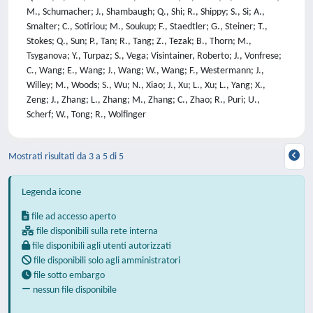
M., Schumacher; J., Shambaugh; Q., Shi; R., Shippy; S., Si; A.,
Smalter; C., Sotiriou; M., Soukup; F., Staedtler; G., Steiner; T.,
Stokes; Q., Sun; P., Tan; R., Tang; Z., Tezak; B., Thorn; M.,
Tsyganova; Y., Turpaz; S., Vega; Visintainer, Roberto; J., Vonfrese;
C., Wang; E., Wang; J., Wang; W., Wang; F., Westermann; J.,
Willey; M., Woods; S., Wu; N., Xiao; J., Xu; L., Xu; L., Yang; X.,
Zeng; J., Zhang; L., Zhang; M., Zhang; C., Zhao; R., Puri; U.,
Scherf; W., Tong; R., Wolfinger
Mostrati risultati da 3 a 5 di 5
Legenda icone
file ad accesso aperto
file disponibili sulla rete interna
file disponibili agli utenti autorizzati
file disponibili solo agli amministratori
file sotto embargo
nessun file disponibile