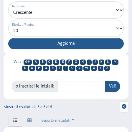
In ordine:
Risultati/Pagina
Vai a:
0-9
A
B
C
D
E
F
G
H
I
J
K
L
M
N
O
P
Q
R
S
T
U
V
W
X
Y
Z
o inserisci le iniziali:
Mostrati risultati da 5 a 5 di 5
esporta metadati