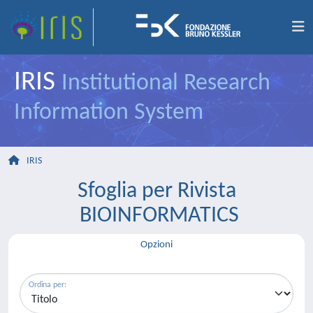
IRIS
Institutional Research
Information System
IRIS
Sfoglia per Rivista
BIOINFORMATICS
Opzioni
Ordina per: