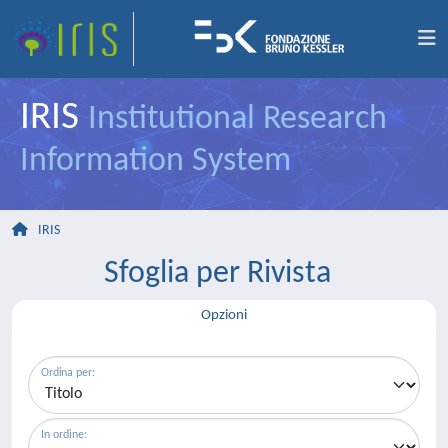
IRIS
Institutional Research
Information System
IRIS
Sfoglia per Rivista
Opzioni
Ordina per:
In ordine: