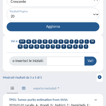
Risultati/Pagina
Vai a:
0-9
A
B
C
D
E
F
G
H
I
J
K
L
M
N
O
P
Q
R
S
T
U
V
W
X
Y
Z
o inserisci le iniziali:
Mostrati risultati da 5 a 5 di 5
esporta metadati
TPES: Tumor purity estimation from SNVs
2019-01-01 Locallo, A.; Prandi, D.; Fedrizzi, T.; Demichelis, F.;