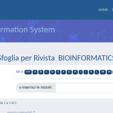
HOME
formation System
Sfoglia per Rivista BIOINFORMATIC
Vai a:
0-9
A
B
C
D
E
F
G
H
I
J
K
L
M
N
o inserisci le iniziali:
da 1 a 5 di 5
esporta metadati