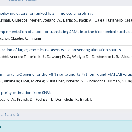
bility indicators for ranked lists in molecular profiling
rman, Giuseppe; Merler, Stefano; A., Barla; S., Paoli; A., Galea; Furlanello, Ces
mplementation of a tool for translating SBML into the biochemical stochasti
cher, Claudio; C., Priami
zation of large genomics datasets while preserving alteration counts
bbi, Andrea; F., Iorio; K. J., Dawson; D. C., Wedge; D., Tamborero; L. B., Alexan
minerva: a C engine for the MINE suite and its Python, R and MATLAB wra
, Albanese; Filosi, Michele; Visintainer, Roberto; S., Riccadonna; Jurman, Giuse
 purity estimation from SNVs
allo, A.; Prandi, D.; Fedrizzi, T.; Demichelis, F.; Birol, I.
da 1 a 5 di 5
e