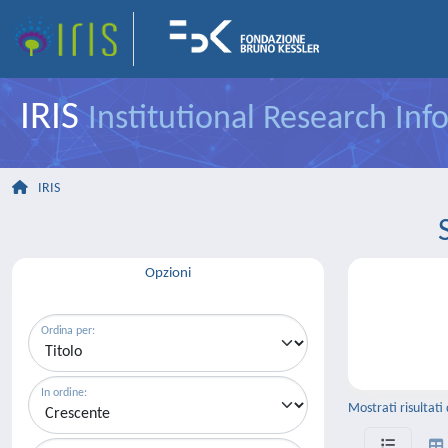
IRIS
Institutional Research In
IRIS
Opzioni
Ordina per:
In ordine:
Mostrati risultati 