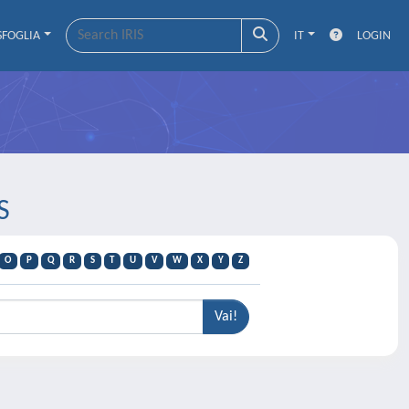
SFOGLIA
IT
LOGIN
S
O
P
Q
R
S
T
U
V
W
X
Y
Z