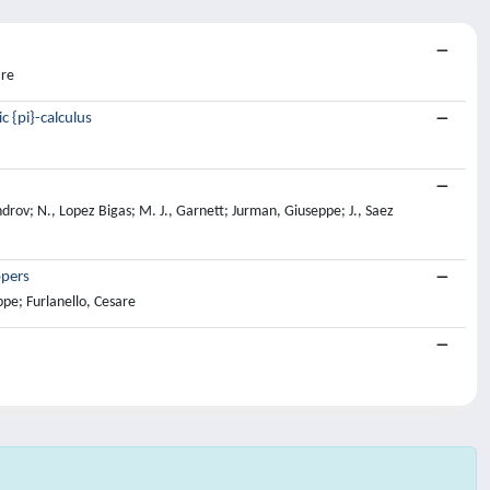
are
c {pi}-calculus
drov; N., Lopez Bigas; M. J., Garnett; Jurman, Giuseppe; J., Saez
ppers
ppe; Furlanello, Cesare