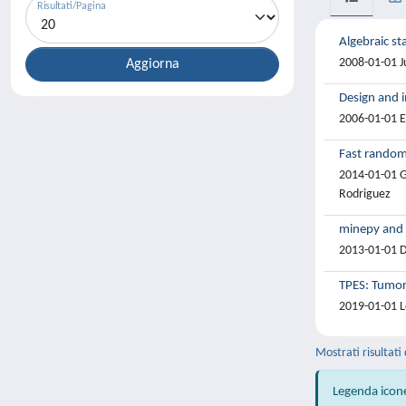
Risultati/Pagina
Algebraic sta
2008-01-01 Ju
Design and i
2006-01-01 Ec
Fast randomi
2014-01-01 Go
Rodriguez
minepy and 
2013-01-01 D.
TPES: Tumor
2019-01-01 Loc
Mostrati risultati 
Legenda icon