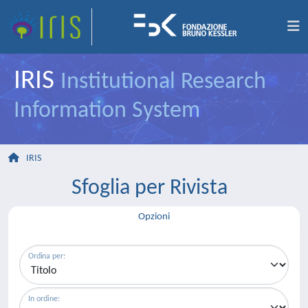
IRIS
Institutional Research
Information System
IRIS
Sfoglia per Rivista
Opzioni
Ordina per:
In ordine: