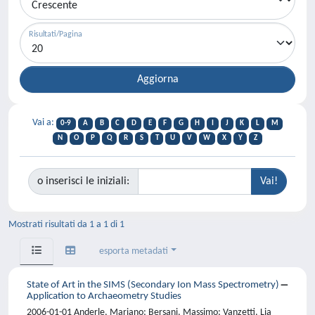
Risultati/Pagina
Vai a:
0-9
A
B
C
D
E
F
G
H
I
J
K
L
M
N
O
P
Q
R
S
T
U
V
W
X
Y
Z
o inserisci le iniziali:
Mostrati risultati da 1 a 1 di 1
esporta metadati
State of Art in the SIMS (Secondary Ion Mass Spectrometry)
Application to Archaeometry Studies
2006-01-01 Anderle, Mariano; Bersani, Massimo; Vanzetti, Lia