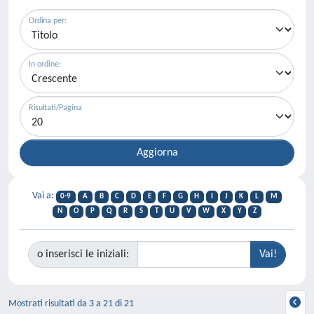
Ordina per:
In ordine:
Risultati/Pagina
Vai a:
0-9
A
B
C
D
E
F
G
H
I
J
K
L
M
N
O
P
Q
R
S
T
U
V
W
X
Y
Z
o inserisci le iniziali:
Mostrati risultati da 3 a 21 di 21