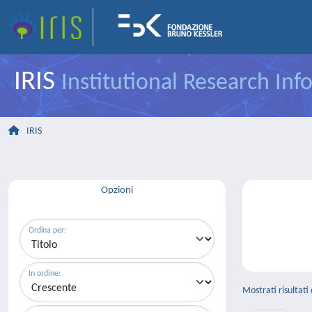
IRIS
Institutional Research In
IRIS
Opzioni
Ordina per:
In ordine:
Mostrati risultati 