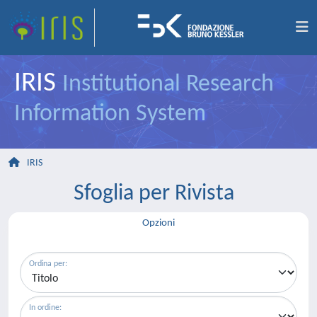
IRIS
Institutional Research
Information System
IRIS
Sfoglia per Rivista
Opzioni
Ordina per:
In ordine: