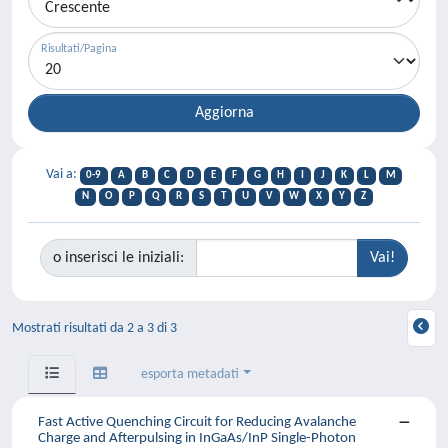
Risultati/Pagina
Vai a:
0-9
A
B
C
D
E
F
G
H
I
J
K
L
M
N
O
P
Q
R
S
T
U
V
W
X
Y
Z
o inserisci le iniziali:
Mostrati risultati da 2 a 3 di 3
esporta metadati
Fast Active Quenching Circuit for Reducing Avalanche
Charge and Afterpulsing in InGaAs/InP Single-Photon