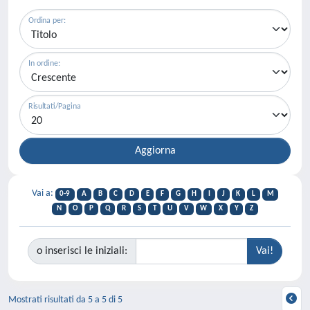
Ordina per:
In ordine:
Risultati/Pagina
Vai a:
0-9
A
B
C
D
E
F
G
H
I
J
K
L
M
N
O
P
Q
R
S
T
U
V
W
X
Y
Z
o inserisci le iniziali:
Mostrati risultati da 5 a 5 di 5