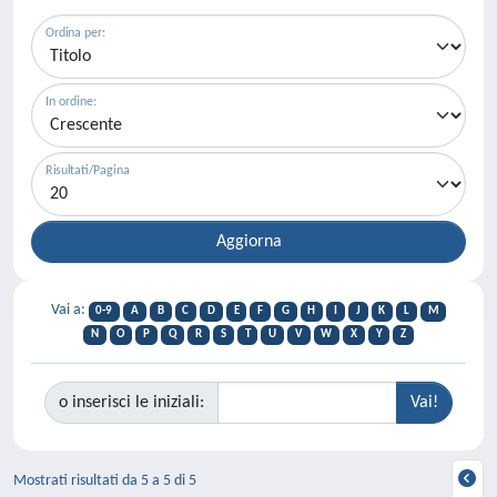
Ordina per:
In ordine:
Risultati/Pagina
Vai a:
0-9
A
B
C
D
E
F
G
H
I
J
K
L
M
N
O
P
Q
R
S
T
U
V
W
X
Y
Z
o inserisci le iniziali:
Mostrati risultati da 5 a 5 di 5