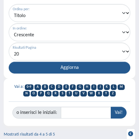
Ordina per:
In ordine:
Risultati/Pagina
Vai a:
0-9
A
B
C
D
E
F
G
H
I
J
K
L
M
N
O
P
Q
R
S
T
U
V
W
X
Y
Z
o inserisci le iniziali:
Mostrati risultati da 4 a 5 di 5