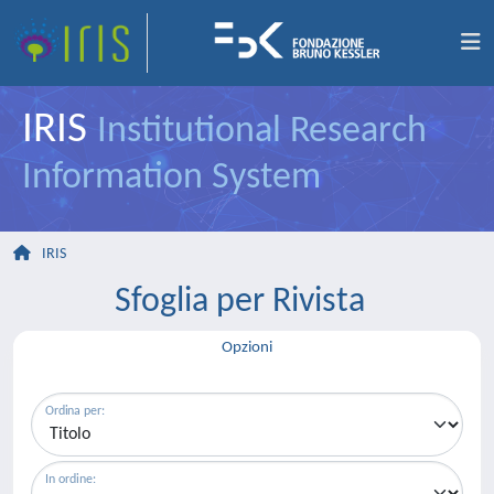
IRIS
Institutional Research
Information System
IRIS
Sfoglia per Rivista
Opzioni
Ordina per:
In ordine: