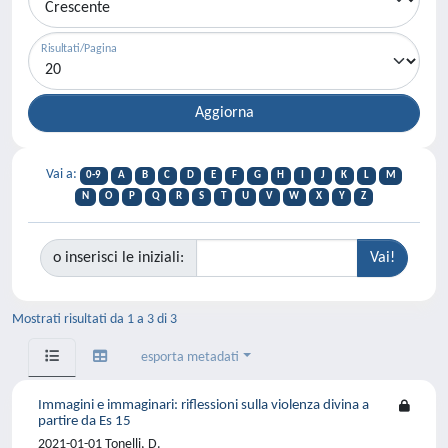
Risultati/Pagina
Vai a:
0-9
A
B
C
D
E
F
G
H
I
J
K
L
M
N
O
P
Q
R
S
T
U
V
W
X
Y
Z
o inserisci le iniziali:
Mostrati risultati da 1 a 3 di 3
esporta metadati
Immagini e immaginari: riflessioni sulla violenza divina a
partire da Es 15
2021-01-01 Tonelli, D.